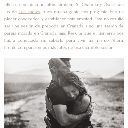
ellos se mojaban nosotros también. Sí, Chabela y Óscar son
los de
Los ahoras
, pues mucha gente nos pregunta. Fue un
placer conocerlos y establecer esta amistad. Esta no resultó
ser una sesión de preboda en Granada, sino una sesión de
pareja mojada en Granada, jaja. Resulta que el universo nos
había conectado sin saberlo para vivir un mismo Ahora.
Pronto compartiremos más fotos de esa increíble sesión.