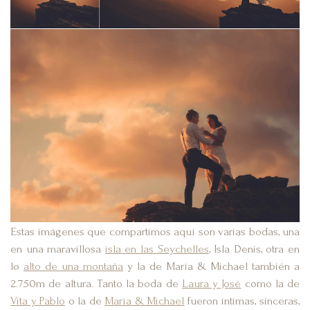
Estas imágenes que compartimos aquí son varias bodas, una
en una maravillosa
isla en las Seychelles
, Isla Denis, otra en
lo
alto de una montaña
y la de María & Michael también a
2.750m de altura. Tanto la boda de
Laura y José
como la de
Vita y Pablo
o la de
María & Michael
fueron íntimas, sinceras,