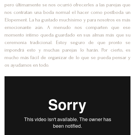
pero últimamente se nos ocurrió ofrecerles a las parejas que
nos contratan una boda normal el hacer como postboda un
Elopement. La ha gustado muchísimo y para nosotros es más
emocionante aún. A menudo nos comparten que ese
momento íntimo queda guardado en sus almas más que su
ceremonia tradicional. Estoy seguro de que pronto se
impondrá esto y muchas parejas lo harán. Por cierto, es
mucho más fácil de organizar de lo que se pueda pensar y
os ayudamos en todo.