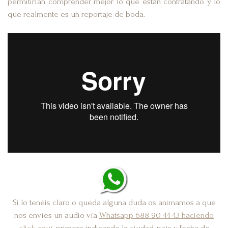
permitirían comprender mejor lo que están contratando y lo
que realmente es un reportaje de boda.
Si lo tenéis claro o queda alguna duda os animamos a que
nos envíes un audio vía
Whatsapp
688 90 44 43
haciendo
click aquí
, primero indicando la ciudad, país y fecha de