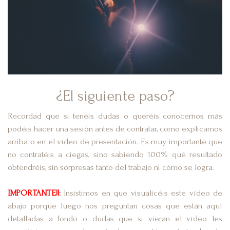
¿El siguiente paso?
Recordad que si tenéis dudas o queréis conocernos más
podéis hacer una sesión antes de contratar, como explicamos
arriba o en el vídeo de presentación. Es muy importante que
no contratéis a ciegas, sino sabiendo 100% qué resultado
obtendréis, sin sorpresas tanto del trabajo ni cómo se logra.
IMPORTANTE!!:
Insistimos en que visualicéis este vídeo de
abajo porque luego nos preguntan cosas que están aquí
detalladas a fondo o dudas que si vieran el vídeo les