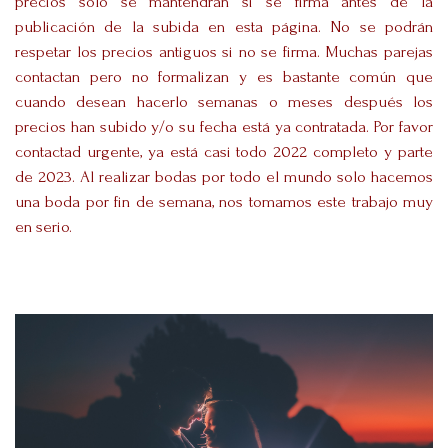
precios solo se mantendrán si se firma antes de la
publicación de la subida en esta página. No se podrán
respetar los precios antiguos si no se firma. Muchas parejas
contactan pero no formalizan y es bastante común que
cuando desean hacerlo semanas o meses después los
precios han subido y/o su fecha está ya contratada. Por favor
contactad urgente, ya está casi todo 2022 completo y parte
de 2023. Al realizar bodas por todo el mundo solo hacemos
una boda por fin de semana, nos tomamos este trabajo muy
en serio.