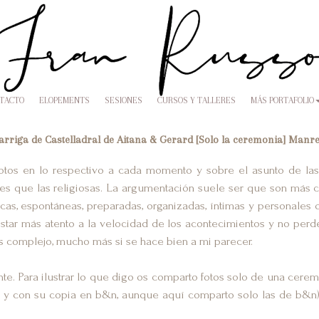
NTACTO
ELOPEMENTS
SESIONES
CURSOS Y TALLERES
MÁS PORTAFOLIO
rriga de Castelladral de Aitana & Gerard [Solo la ceremonia] Manr
tos en lo respectivo a cada momento y sobre el asunto de la
es que las religiosas. La argumentación suele ser que son más c
as, espontáneas, preparadas, organizadas, íntimas y personales 
tar más atento a la velocidad de los acontecimientos y no perde
s complejo, mucho más si se hace bien a mi parecer.
te. Para ilustrar lo que digo os comparto fotos solo de una cerem
 y con su copia en b&n, aunque aquí comparto solo las de b&n).