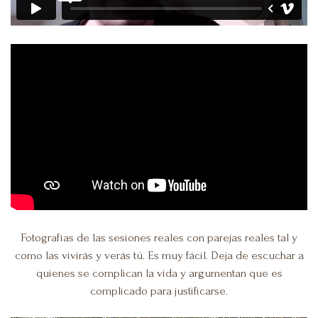
Fotografías de las sesiones reales con parejas reales tal y
como las vivirás y verás tú. Es muy fácil. Deja de escuchar a
quienes se complican la vida y argumentan que es
complicado para justificarse.