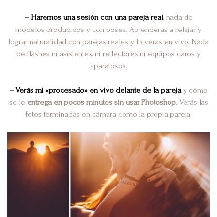
– Haremos una sesión con una pareja real
, nada de
modelos producidos y con poses. Aprenderás a relajar y
lograr naturalidad con parejas reales y lo verás en vivo. Nada
de flashes ni asistentes, ni reflectores ni equipos caros y
aparatosos.
– Verás mi «procesado» en vivo delante de la pareja
y cómo
se le
entrega en pocos minutos sin usar Photoshop
. Verás las
fotos terminadas en cámara como la propia pareja.