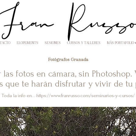
NTACTO
ELOPEMENTS
SESIONES
CURSOS Y TALLERES
MÁS PORTAFOLIO
Fotógrafos Granada
las fotos en cámara, sin Photoshop. 
s que te harán disfrutar y vivir de tu
Toda la info en… https://www.franrusso.com/seminarios-y-cursos/