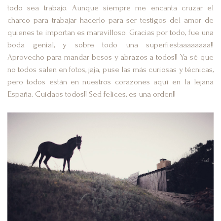
todo sea trabajo. Aunque siempre me encanta cruzar el
charco para trabajar hacerlo para ser testigos del amor de
quienes te importan es maravilloso. Gracias por todo, fue una
boda genial, y sobre todo una superfiestaaaaaaaa!!
Aprovecho para mandar besos y abrazos a todos!! Ya sé que
no todos salen en fotos, jaja, puse las más curiosas y técnicas,
pero todos están en nuestros corazones aquí en la lejana
España. Cuidaos todos!! Sed felices, es una orden!!