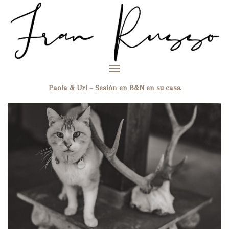
Toggle
navigation
Paola & Uri – Sesión en B&N en su casa