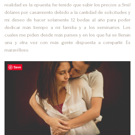
realidad es la opuesta; he tenido que subir los precios a 5mil
dólares por casamiento debido a la cantidad de solicitudes y
mi deseo de hacer solamente 12 bodas al año para poder
dedicar más tiempo a mi familia y a los seminarios. Los
cuales me piden desde más países y en los que fui se llenan
una y otra vez con más gente dispuesta a compartir. Es
maravilloso.
Save