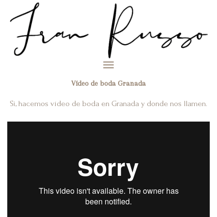
Toggle
navigation
Vídeo de boda Granada
Si, hacemos vídeo de boda en Granada y donde nos llamen.