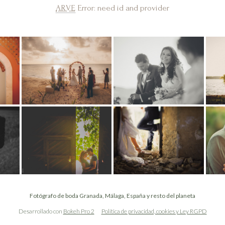
ARVE
Error: need id and provider
Denis Island, Seychelles
Almería, España
Granada, España
Ronda, España
Fotógrafo de boda Granada, Málaga, España y resto del planeta
Desarrollado con
Bokeh Pro 2
Política de privacidad, cookies y Ley RGPD